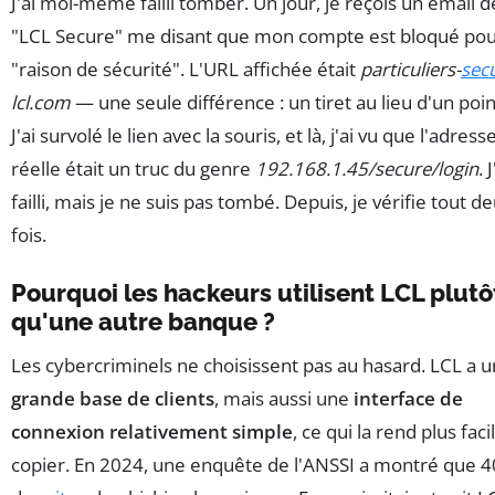
J'ai moi-même failli tomber. Un jour, je reçois un email d
"LCL Secure" me disant que mon compte est bloqué po
"raison de sécurité". L'URL affichée était
particuliers-
sec
lcl.com
— une seule différence : un tiret au lieu d'un poin
J'ai survolé le lien avec la souris, et là, j'ai vu que l'adress
réelle était un truc du genre
192.168.1.45/secure/login
. J
failli, mais je ne suis pas tombé. Depuis, je vérifie tout d
fois.
Pourquoi les hackeurs utilisent LCL plutô
qu'une autre banque ?
Les cybercriminels ne choisissent pas au hasard. LCL a 
grande base de clients
, mais aussi une
interface de
connexion relativement simple
, ce qui la rend plus faci
copier. En 2024, une enquête de l'ANSSI a montré que 