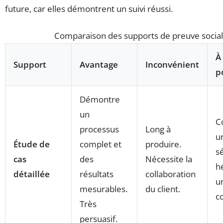
future, car elles démontrent un suivi réussi.
Comparaison des supports de preuve socia
À 
Support
Avantage
Inconvénient
p
Démontre
un
C
processus
Long à
u
Étude de
complet et
produire.
s
cas
des
Nécessite la
h
détaillée
résultats
collaboration
u
mesurables.
du client.
c
Très
persuasif.