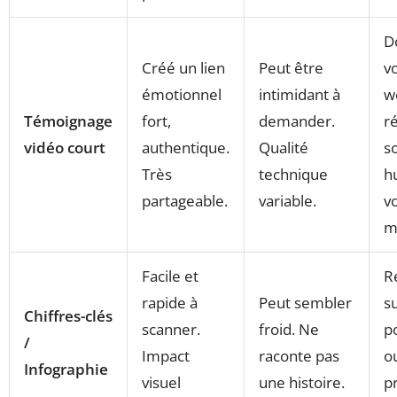
D
Créé un lien
Peut être
vo
émotionnel
intimidant à
w
Témoignage
fort,
demander.
r
vidéo court
authentique.
Qualité
s
Très
technique
h
partageable.
variable.
v
m
Facile et
R
rapide à
Peut sembler
s
Chiffres-clés
scanner.
froid. Ne
p
/
Impact
raconte pas
o
Infographie
visuel
une histoire.
p