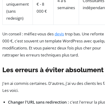
4 à 6
Consultants
uniquement
€ - 8
semaines
indépendan
(sans
000 €
redesign)
Un conseil : méfiez-vous des
devis
trop bas. Une refonte 
000 €, c'est souvent un template WordPress avec quelq
modifications. Et vous paierez deux fois plus cher pour
rattraper les erreurs techniques plus tard.
Les erreurs à éviter absolument
J'en ai commis certaines. D'autres, j'ai vu des clients les f
Les voici.
Changer l'URL sans redirection :
c'est l'erreur la plu