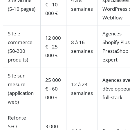
Site vitrine
4 à 8
spécialisées
€ - 10
(5-10 pages)
semaines
WordPress 
000 €
Webflow
Site e-
Agences
12 000
commerce
8 à 16
Shopify Plus
€ - 25
(50-200
semaines
PrestaShop
000 €
produits)
expert
Site sur
25 000
Agences av
mesure
12 à 24
€ - 60
développeu
(application
semaines
000 €
full-stack
web)
Refonte
SEO
3 000